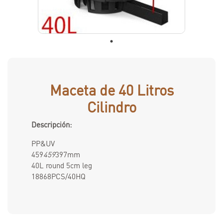
Maceta de 40 Litros
Cilindro
Descripción:
PP&UV
459
459
397mm
40L round 5cm leg
18868PCS/40HQ