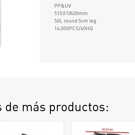
PP&UV
510
510
400mm
50L round 5cm leg
14,000PCS/40HQ
 de más productos: